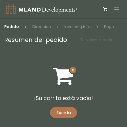
Ir al contenido
Pedido
Dirección
Invoicing info
Pago
Resumen del pedido
Volver a pedir
¡Su carrito está vacío!
Tienda