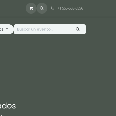
+1 555-555-5556
tos
ados
o.