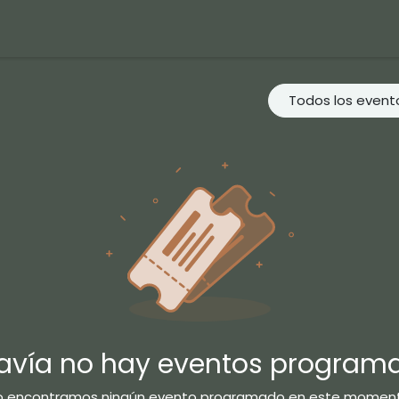
io
Contacto
Tienda
Eventos
Trabajos
Contáctenos
Todos los even
avía no hay eventos program
o encontramos ningún evento programado en este moment