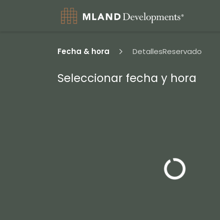
Ir al contenido
Inic
Fecha & hora
Detalles
Reservado
Seleccionar fecha y hora